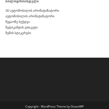
ბოლოდროინდელი
3D ავტომობილის არომატიზატორი
ავტომობილის არომატიზატორი
მუყაოზე ბეჭდვა
მედიკანტის ეთიკეტი
შუშის სტიკერები
Copyright - WordPress Theme by OceanWP