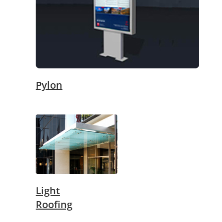
Pylon
Light
Roofing