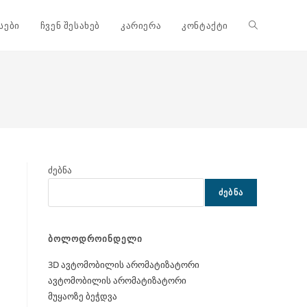
Toggle
სები
ჩვენ შესახებ
კარიერა
კონტაქტი
website
search
ძებნა
ᲫᲔᲑᲜᲐ
ბოლოდროინდელი
3D ავტომობილის არომატიზატორი
ავტომობილის არომატიზატორი
მუყაოზე ბეჭდვა