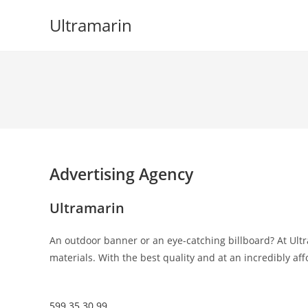
Skip
Ultramarin
to
content
Advertising Agency
Ultramarin
An outdoor banner or an eye-catching billboard? At Ultr
materials. With the best quality and at an incredibly aff
599 35 30 99