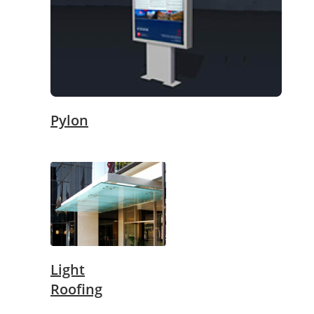
Pylon
Light
Roofing