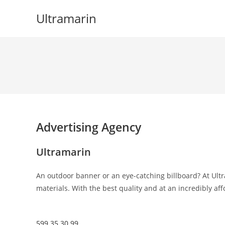
Skip
Ultramarin
to
content
Advertising Agency
Ultramarin
An outdoor banner or an eye-catching billboard? At Ultr
materials. With the best quality and at an incredibly aff
599 35 30 99