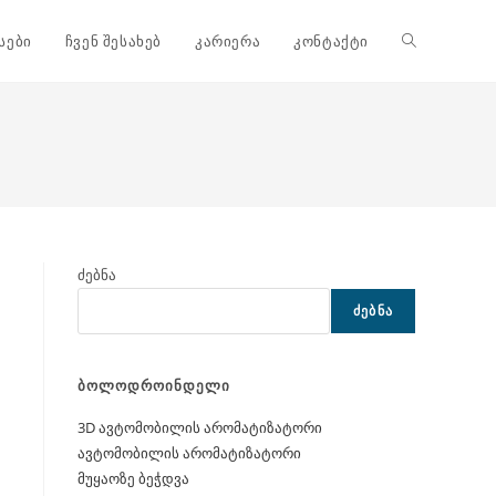
Toggle
სები
ჩვენ შესახებ
კარიერა
კონტაქტი
website
search
ძებნა
ᲫᲔᲑᲜᲐ
ბოლოდროინდელი
3D ავტომობილის არომატიზატორი
ავტომობილის არომატიზატორი
მუყაოზე ბეჭდვა