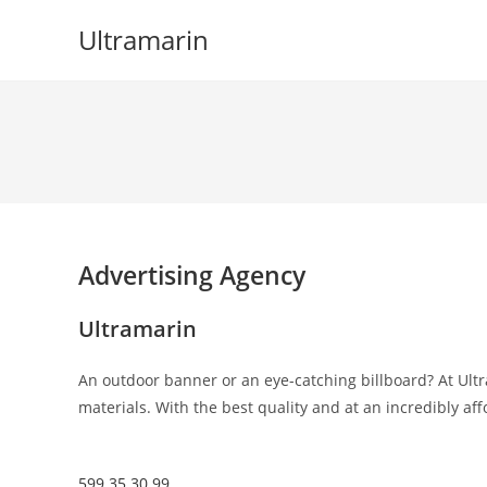
Skip
Ultramarin
to
content
Advertising Agency
Ultramarin
An outdoor banner or an eye-catching billboard? At Ultr
materials. With the best quality and at an incredibly aff
599 35 30 99