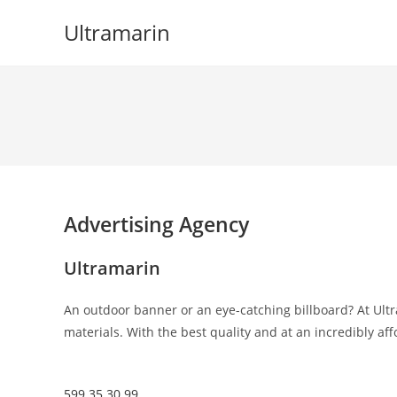
Skip
Ultramarin
to
content
Advertising Agency
Ultramarin
An outdoor banner or an eye-catching billboard? At Ultr
materials. With the best quality and at an incredibly aff
599 35 30 99