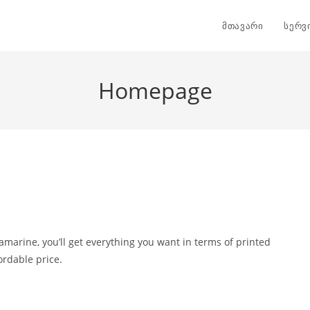
მთავარი
სერვ
Homepage
amarine, you’ll get everything you want in terms of printed
ordable price.