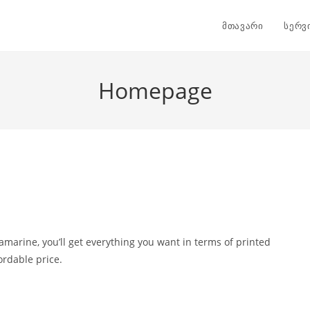
მთავარი
სერვ
Homepage
amarine, you’ll get everything you want in terms of printed
ordable price.