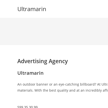
Skip
Ultramarin
to
content
Advertising Agency
Ultramarin
An outdoor banner or an eye-catching billboard? At Ultr
materials. With the best quality and at an incredibly aff
599 35 30 99