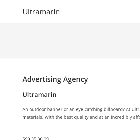
Skip
Ultramarin
to
content
Advertising Agency
Ultramarin
An outdoor banner or an eye-catching billboard? At Ultr
materials. With the best quality and at an incredibly aff
599 35 30 99