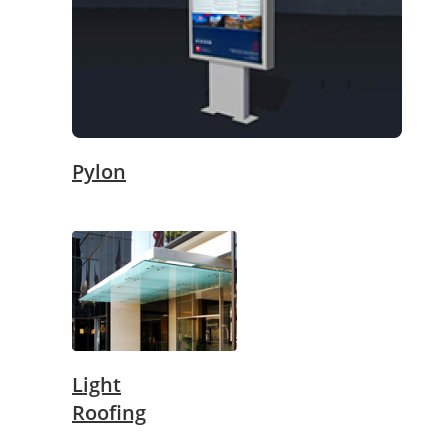
Pylon
Light
Roofing