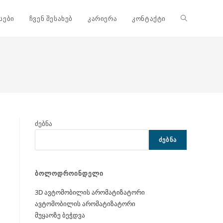
Toggle
სები
ჩვენ შესახებ
კარიერა
კონტაქტი
website
search
ძებნა
ᲫᲔᲑᲜᲐ
ბოლოდროინდელი
3D ავტომობილის არომატიზატორი
ავტომობილის არომატიზატორი
მუყაოზე ბეჭდვა