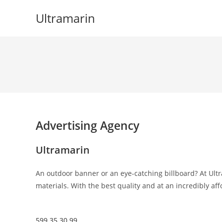
Skip
Ultramarin
to
content
Advertising Agency
Ultramarin
An outdoor banner or an eye-catching billboard? At Ultr
materials. With the best quality and at an incredibly aff
599 35 30 99