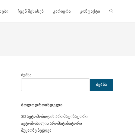
Toggle
სები
ჩვენ შესახებ
კარიერა
კონტაქტი
website
search
ძებნა
ᲫᲔᲑᲜᲐ
ბოლოდროინდელი
3D ავტომობილის არომატიზატორი
ავტომობილის არომატიზატორი
მუყაოზე ბეჭდვა