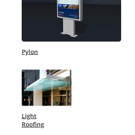
Pylon
Light
Roofing