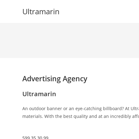
Skip
Ultramarin
to
content
Advertising Agency
Ultramarin
An outdoor banner or an eye-catching billboard? At Ultr
materials. With the best quality and at an incredibly aff
599 35 30 99