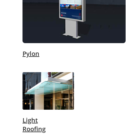
Pylon
Light
Roofing