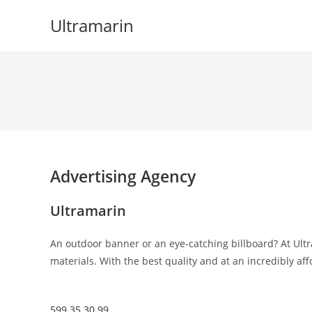
Skip
Ultramarin
to
content
Advertising Agency
Ultramarin
An outdoor banner or an eye-catching billboard? At Ultr
materials. With the best quality and at an incredibly aff
599 35 30 99