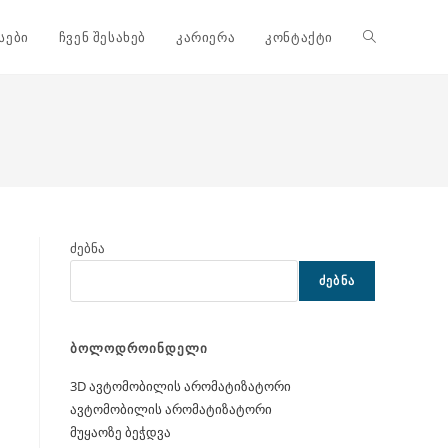
Toggle
სები
ჩვენ შესახებ
კარიერა
კონტაქტი
website
search
ძებნა
ᲫᲔᲑᲜᲐ
ბოლოდროინდელი
3D ავტომობილის არომატიზატორი
ავტომობილის არომატიზატორი
მუყაოზე ბეჭდვა