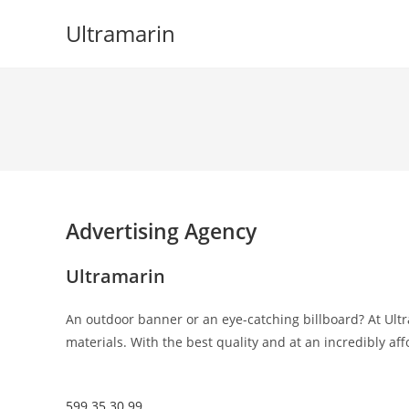
Skip
Ultramarin
to
content
Advertising Agency
Ultramarin
An outdoor banner or an eye-catching billboard? At Ultr
materials. With the best quality and at an incredibly aff
599 35 30 99