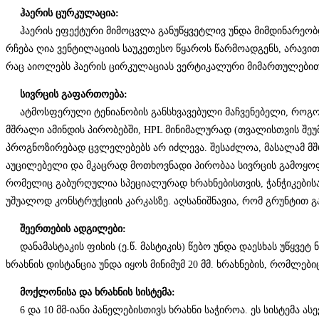
ჰაერის ცურკულაცია:
ჰაერის ეფექტური მიმოცვლა განუწყვეტლივ უნდა მიმდინარეობდე
რჩება ღია ვენტილაციის საუკეთესო წყაროს წარმოადგენს, არავითა
რაც აიოლებს ჰაერის ცირკულაციას ვერტიკალური მიმართულებით. 
სივრცის გაფართოება:
ატმოსფერული ტენიანობის განსხვავებული მაჩვენებელი, როგორც 
მშრალი ამინდის პირობებში, HPL მინიმალურად (თვალისთვის შეუ
პროგნოზირებად ცვლელებებს არ იძლევა. შესაძლოა, მასალამ მშ
აუცილებელი და მკაცრად მოთხოვნადი პირობაა სივრცის გამოყოფა
რომელიც გაბურღულია სპეციალურად ხრახნებისთვის, ჭანჭიკებისა 
უშუალოდ კონსტრუქციის კარკასზე. აღსანიშნავია, რომ გრუნტით გ
შეერთების ადგილები:
დანამასტაკის ფისის (ე.წ. მასტიკის) წებო უნდა დაესხას უწყვეტ 
ხრახნის დისტანცია უნდა იყოს მინიმუმ 20 მმ. ხრახნების, რომლებ
მოქლონისა და ხრახნის სისტემა:
6 და 10 მმ-იანი პანელებისთივს ხრახნი საჭიროა. ეს სისტემა 