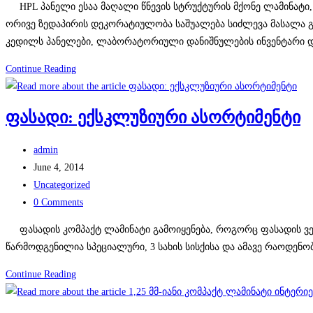
HPL პანელი ესაა მაღალი წნევის სტრუქტურის მქონე ლამინატი, 
ორივე ზედაპირის დეკორატიულობა საშუალება სიძლევა მასალა გა
კედილს პანელები, ლაბორატორიული დანიშნულების ინვენტარი და 
რა
Continue Reading
არის
HPL
ფასადი: ექსკლუზიური ასორტიმენტი
ლამინატი?
Post
admin
author:
Post
June 4, 2014
published:
Post
Uncategorized
category:
Post
0 Comments
comments:
ფასადის კომპაქტ ლამინატი გამოიყენება, როგორც ფასადის ვენტ
წარმოდგენილია სპეციალური, 3 სახის სისქისა და ამავე რაოდე
ფასადი:
Continue Reading
ექსკლუზიური
ასორტიმენტი