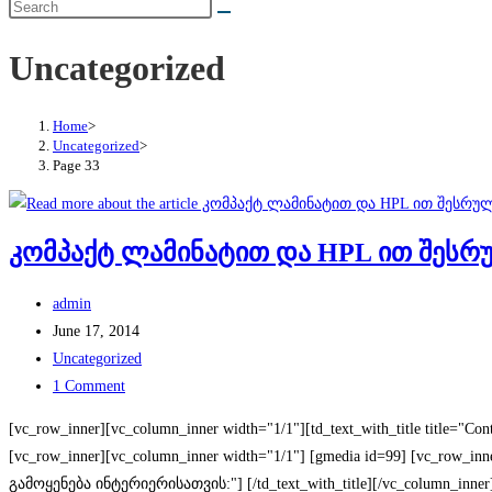
Uncategorized
Home
>
Uncategorized
>
Page 33
კომპაქტ ლამინატით და HPL ით შეს
Post
admin
author:
Post
June 17, 2014
published:
Post
Uncategorized
category:
Post
1 Comment
comments:
[vc_row_inner][vc_column_inner width="1/1"][td_text_with_title title="Co
[vc_row_inner][vc_column_inner width="1/1"] [gmedia id=99] [vc_row_inner
გამოყენება ინტერიერისათვის:"] [/td_text_with_title][/vc_column_inner]