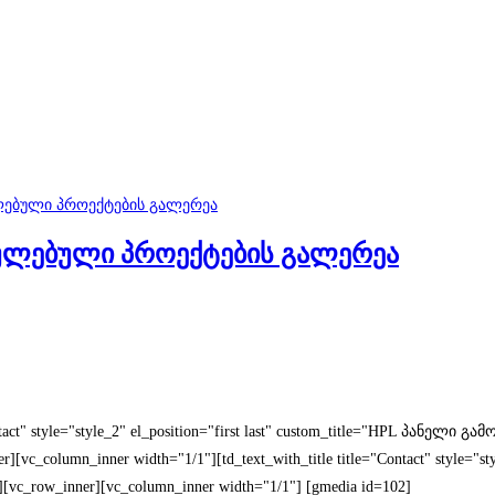
რულებული პროექტების გალერეა
ntact" style="style_2" el_position="first last" custom_title="HPL პანელი 
][vc_column_inner width="1/1"][td_text_with_title title="Contact" style="s
[vc_row_inner][vc_column_inner width="1/1"] [gmedia id=102]