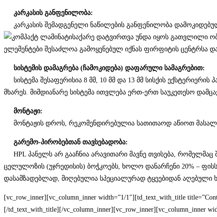
კარკასის განფენილობა:
კარკასის შემადგენელი ნაწილების განფენილობა დამოკიდებულია კ
საქარე დატვირთვა უნდა იყოს გათვლილი ობ
ელემენტები შესაძლოა გამოყენებულ იქნას ფირფიტის ცენტრსა და
სისტემის დამაგრება (ჩამოკიდება) დაფარული სამაგრებით:
სისტემა შესაფერისია 8 მმ, 10 მმ და 13 მმ სისქის ექსტერიერის 
მხარეს. მიმდიანარე სისტემა ითვლება ერთ-ერთ საუკეთესო დამცა
მონტაჟი:
მონტაჟის დროს, რეკომენდირებულია სათითაოდ აწიოთ მასალა,
გარემო-პირობებთან თავსებადობა:
HPL პანელს არ გააჩნია არავითარი მავნე თვისება, რომელმაც შ
ცელულოზის (უჯრედისის) ბოჭკოებს, ხოლო დანარჩენი 20% – ფისს,
დასამზადებლად, მიღებულია სპეციალურად ტყეებიდან აღებული ხ
[vc_row_inner][vc_column_inner width=”1/1″][td_text_with_title title=”
[/td_text_with_title][/vc_column_inner][vc_row_inner][vc_column_inner wi