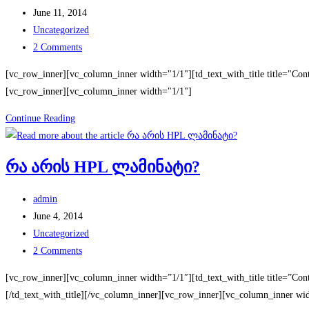
author:
Post
June 11, 2014
published:
Post
Uncategorized
category:
Post
2 Comments
comments:
[vc_row_inner][vc_column_inner width="1/1"][td_text_with_title title="Co
[vc_row_inner][vc_column_inner width="1/1"]
კომპაქტ
Continue Reading
ლამინატის
ფასები
რა არის HPL ლამინატი?
Post
admin
author:
Post
June 4, 2014
published:
Post
Uncategorized
category:
Post
2 Comments
comments:
[vc_row_inner][vc_column_inner width=”1/1″][td_text_with_title title=”C
[/td_text_with_title][/vc_column_inner][vc_row_inner][vc_column_inner wi