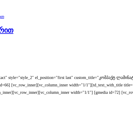
ურით
ontact" style="style_2" el_position="first last" custom_title="კომპაქტ ლა
66] [vc_row_inner][vc_column_inner width="1/1"][td_text_with_title title="C
nner][vc_row_inner][vc_column_inner width="1/1"] [gmedia id=72] [vc_r