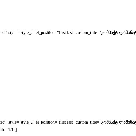
ntact" style="style_2" el_position="first last" custom_title="კომპაქტ ლამი
ontact” style=”style_2″ el_position=”first last” custom_title=”კომპაქტ ლ
dth=”1/1″]